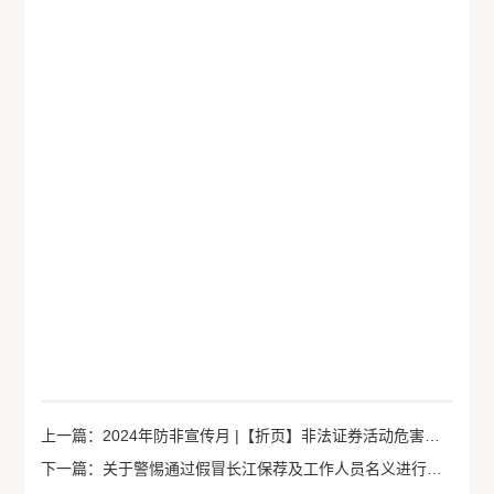
上一篇：2024年防非宣传月 |【折页】非法证券活动危害多 投资者擦亮眼睛 谨防上当受骗
下一篇：关于警惕通过假冒长江保荐及工作人员名义进行非法证券活动的重要公告