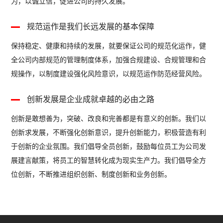
为，以诚立信，促进公司的持久发展。
落
规范运作是我们长远发展的基本保障
保持稳定、健康和持续的发展，就要保证公司的规范化运作，健
研
全公司内部规范的管理制度体系，加强合规建设、合规管理和合
品
规操作，以制度建设强化风险意识，以规范运作防范经营风险。
户
公
创新发展是企业成就卓越的必由之路
创新是敢想善为，突破、改良和完善都是有意义的创新。我们以
创新求发展，不断强化创新意识，提升创新能力，积极营造有利
密
于创新的企业氛围。我们倡导全员创新，鼓励每位员工为公司发
推
展建言献策，将员工的智慧转化成为现实生产力。我们倡导全方
竞
位创新，不断推进组织创新、制度创新和业务创新。
和
技