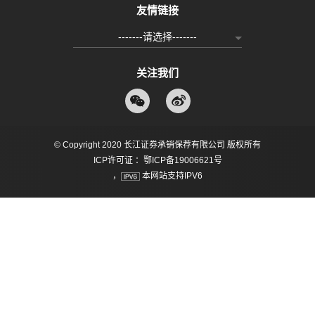
友情链接
我
都
-------请选择-------
实
关注我们
制
能
© Copyright 2020 长江证券承销保荐有限公司 版权所有
ICP许可证 ：鄂ICP备19006621号
，
本网站支持IPV6