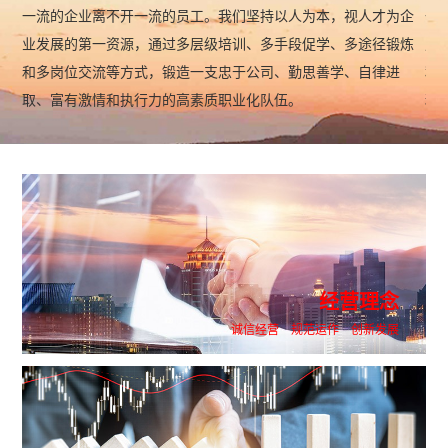
一流的企业离不开一流的员工。我们坚持以人为本，视人才为企
一
业发展的第一资源，通过多层级培训、多手段促学、多途径锻炼
户
和多岗位交流等方式，锻造一支忠于公司、勤思善学、自律进
程
取、富有激情和执行力的高素质职业化队伍。
精
双
经营理念
诚信经营 规范运作 创新发展