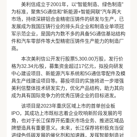
美利信成立于2001年，以“智能制造、绿色制造”
为标准，聚焦5G通信和“新能源+智能网联”汽车两大
市场，持续深耕铝合金精密压铸件的研发与生产，已
发展成为我国压铸行业的排头兵企业和制造业单项冠
军示范企业，是国内为数不多的具备5G通信基站结构
件和汽车零部件等大型精密压铸件生产能力的制造厂
商。
本次美利信公开发行股票5,300.00万股，发行价
格为32.34元/股，募集资金超过17亿元，拟投向研发
中心建设项目、新能源汽车系统和5G通信零配件及模
具生产线建设项目等。募投项目的实施将进一步增强
美利信整体技术研发实力，优化产品结构，助力其向
成为具有国际竞争力的优秀压铸企业的目标进发。
该项目是2023年重庆区域上市的首单创业板
IPO，其成功上市既标志着企业吹响新阶段发展的号
角，也对于长江保荐开拓重庆市场业务、推进区域品
牌塑造具有重要意义。未来，长江保荐将积极充当促
进绿色低碳发展的催化剂和加速器，发挥智能制造对