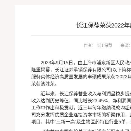
长江保荐荣获2022
作者：长江保荐
来源
2023年9月15日，由上海市浦东新区人民政府
隆重揭幕，长江证券承销保荐有限公司(以下简称“
服务实体经济高质量发展的丰硕成果荣获“202
荣获该殊荣。
近年来，长江保荐营业收入与利润呈稳步提升态
收入达到历史峰值，同比增长23.45%，净利润
工作中作出积极贡献，近三年每年缴纳税款均超过
司充分发挥优质企业连接资本市场的桥梁作用，坚定
项目，其中“三新一高”及生物医药特色行业5单