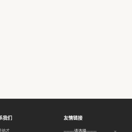
系我们
友情链接
贤纳才
-------请选择-------