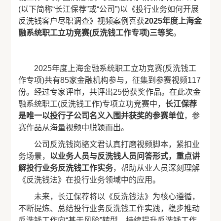
(以下简称“长江保荐”或“公司”)以《投行业务如何开展
反洗钱客户尽职调查》视频案例喜获
2025年度上海金
融系统职工立功竞赛(反洗钱工作专项)三等奖
。
2025年度上海金融系统职工立功竞赛(反洗钱工
作专项)共有85家金融机构参与，征集到参赛视频117
份。经过专家评审，共评出25份获奖作品。在此次金
融系统职工(反洗钱工作)专项立功竞赛中，
长江保荐
是唯一以投行子公司名义入围并获奖的参赛单位
，参
赛作品从海量视频中脱颖而出。
公司反洗钱岗骆文君认真打磨视频脚本，紧扣业
务场景，
以业务人员与反洗钱人员问答形式，重点讲
解投行业务反洗钱工作实务
，帮助从业人员深刻理解
《反洗钱法》在投行业务领域中的应用。
未来，长江保荐将以《反洗钱法》为核心遵循，
不断提炼、总结投行业务反洗钱工作实践，稳步推动
反洗钱工作向“基于风险”转型，持续提升反洗钱工作