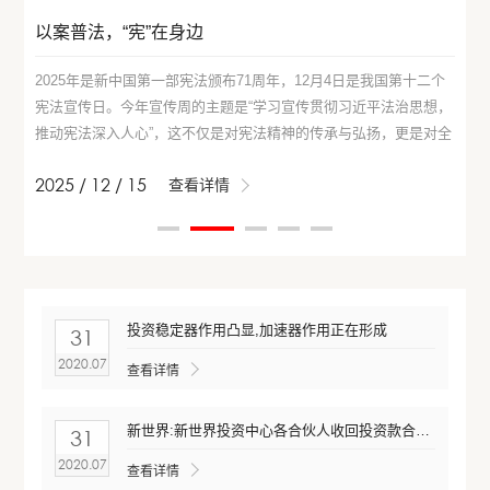
以案普法，“宪”在身边
2025年是新中国第一部宪法颁布71周年，12月4日是我国第十二个
宪法宣传日。今年宣传周的主题是“学习宣传贯彻习近平法治思想，
推动宪法深入人心”，这不仅是对宪法精神的传承与弘扬，更是对全
面依法治国战略的有力践行。在第八个“宪法宣传周”到来之际，公
2025 / 12 / 15
2
查看详情
司合规管理部通过裁判文书网精选了以《宪法》为裁判依据的
投资稳定器作用凸显,加速器作用正在形成
31
2020.07
查看详情
新世界:新世界投资中心各合伙人收回投资款合计2.01亿元
31
2020.07
查看详情