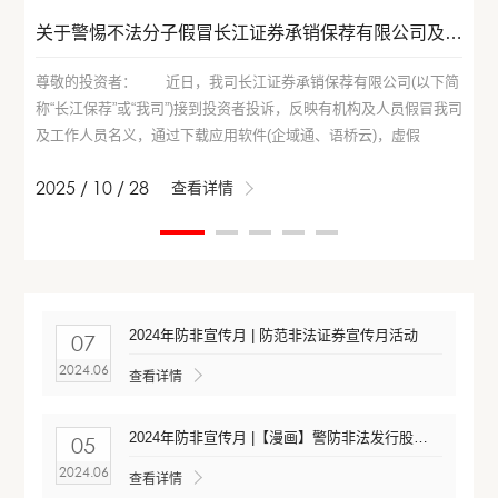
关于警惕不法分子假冒长江证券承销保荐有限公司及工作人员名义进行非法证券活动的重要风险提示公告
尊敬的投资者： 近日，我司长江证券承销保荐有限公司(以下简
称“长江保荐”或“我司”)接到投资者投诉，反映有机构及人员假冒我司
2
及工作人员名义，通过下载应用软件(企域通、语桥云)，虚假
APP(长江机构)等渠道，以“涨停板交易”“机构席位”“战略配售”等名义
2025 / 10 / 28
查看详情
诱导投资者下载虚假交易软件、转入资金，最终导致
2024年防非宣传月 | 防范非法证券宣传月活动
07
2024.06
查看详情
2024年防非宣传月 |【漫画】警防非法发行股票的坑
05
2024.06
查看详情